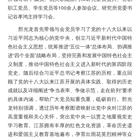
职工党员、学生党员等
100
余人参加会议。研究所党委书
记谷孝鸿主持学习会。
邢光龙首先带领与会党员学习了党的十八大以来以
习近平同志为核心的党中央，创立习近平新时代中国特
色社会主义思想，统筹推进“五位一体”总体布局、协调推
进“四个全面”
战略
布局，坚持完善和发展中国特色社会主
义制度，推动中国特色社会主义进入新时代的第四阶段
党史。随后
结合
习近平总书记考察江苏的历程
，重点
回
顾了党的十八大以来江苏开展的具体实践、取得的历史
成就以及详细阐述“争当表率、争做示范，走在前列”要求
的具体内涵，帮助广大党员知重负重，砥砺前行。邢光
龙特别强调，透过历年考察图谱映射出党中央对江苏的
高度重视和关心关怀，突出党中央一以贯之地重视党史
学习教育。江苏拥有丰厚的红色文化资源，革命历史遗
迹和爱国主义教育基地遍布，孕育出雨花英烈精神等众