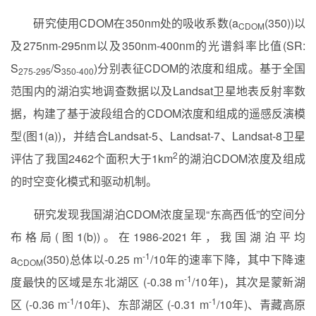
研究使用
CDOM
在
350nm
处的吸收系数
(a
(350))
以
CDOM
及
275nm-295nm
以及
350nm-400nm
的光谱斜率比值
(SR:
S
/S
)
分别表征
CDOM
的浓度和组成。基于全国
275-295
350-400
范围内的湖泊实地调查数据以及
Landsat
卫星地表反射率数
据，构建了基于波段组合的
CDOM
浓度和组成的遥感反演模
型
(
图
1(a))
，并结合
Landsat-5
、
Landsat-7
、
Landsat-8
卫星
2
评估了我国
2462
个面积大于
1km
的湖泊
CDOM
浓度及组成
的时空变化模式和驱动机制。
研究发现我国湖泊
CDOM浓度
呈现“东高西低”的空间分
布格局
(
图
1(b))
。在
1986-2021
年，我国湖泊平均
-
1
a
(350)
总体以
-0.25 m
/10
年的速率下降，其中下降速
CDOM
-
1
度最快的区域是东北湖区
(-0.38 m
/10
年
)
，其次是蒙新湖
-
1
-
1
区
(-0.36 m
/10
年
)
、东部湖区
(-0.31 m
/10
年
)
、青藏高原