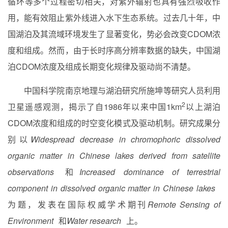
循环等多个过程密切相关，对紫外辐射也具有强烈吸收作
用，能有效阻止紫外线进入水下生态系统。过去几十年，中
国湖泊及其流域环境发生了显著变化，势必会改变
CDOM
浓
度和组成。然而，由于长时序高分辨率数据的缺失，中国湖
泊
CDOM
浓度及组成长期变化规律及驱动尚不清楚。
中国科学院南京地理与湖泊研究所施坤等研究人员利用
2
卫星遥感观测，揭示了自
1986
年以来中国
1km
以上湖泊
CDOM
浓度和组成的时空变化模式及驱动机制。研究成果分
别以
Widespread decrease in chromophoric dissolved
organic matter in Chinese lakes derived from satellite
observations
和
Increased dominance of terrestrial
component in dissolved organic matter in Chinese lakes
为题，发表在国际权威学术期刊
Remote Sensing of
Environment
和
Water research
上。