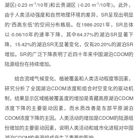
-
1
-
1
湖区
(-0.23 m
/10
年
)
和云贵湖区
(-0.20 m
/10
年
)
。此外，
由于人类活动强度和自然地理环境的差异，
SR
呈现出明显
的
“
西高东低
”
的空间分布格局。在
1986-2021
年，
SR
总体
以
-0.06/10
年的速率下降，其中
64.37%
的湖泊
SR
显著下
降，
15.42%
的湖泊
SR
无显著变化，仅有
20.20%
的湖泊
SR
增加。
SR
的广泛下降表明了近四十年来中国湖泊
CDOM
的
陆源组份在持续增加。
结合流域气候变化、植被覆盖和人类活动程度等因素，
研究分析了全国湖泊
CDOM
浓度和组合时空变化的驱动
机
制，结果显示区域植被覆盖度的增加是青藏高原湖泊
CDOM
浓度下降的主要驱动因素，而水质改善是东部平原湖泊
CDOM
浓度下降的主因。人类活动的增加是
CDOM
的陆源组
份增加的主要驱动因素，说明人类活动和城市化进程对中国
湖泊
CDOM
的来源组成产生了重要的影响。