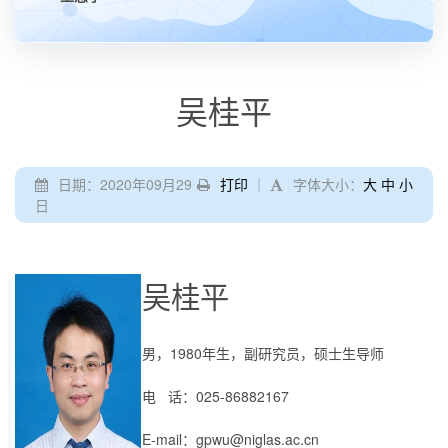
吴桂平
日期：2020年09月29
打印
｜
字体大小：
大
中
小
日
吴桂平
男，
1980
年生，副研究员，硕士生导师
电 话：
025
-
86882167
E-mail
：
gpwu@niglas.ac.cn