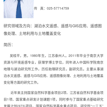
传 真：
025-57714759
研究领域及方向：
湖泊水文遥感、遥感与
GIS
应用、遥感图
像处理、
土地利用
与土地覆盖变化
简历：
吴桂平，男，
1980
年生，江苏泰州人。
2011
年毕业于南京大学
资源与环境遥感专业，获理学博士学位，同年进入中国科学院南京
地理与湖泊研究所工作，
历任助理研究员，副研究员。主要从事
湖
泊水文遥感、遥感与
GIS
应用、遥感图像处理、
土地利用
与土地覆盖
变化等方面的研究工作
。
近年来主持国家自然科学基金项目
2
项、江苏省自然科学基金项
目
1
项、国家重点研发计划课题
1
项，同时参与了国家重点基础研究
发展计划
(973)
项目、国家自然科学基金重点项目、研究所
“
一三五
”