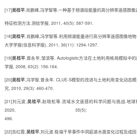
[17]
吴桂平
,
肖鹏峰
,
冯学智等
.
一种基于频谱段能量的高分辨率遥感图像
特征检测方法
.
测绘学报
, 2011, 40(5): 587-591.
[18]
吴桂平
,
肖鹏峰
,
冯学智等
.
利用频谱能量进行高分辨率遥感图像地物
大学学报
(
信息科学版
), 2011, 36(11): 1294-1297.
[19]
吴桂平
,
曾永年
,
邹滨等
. Autologistic
方法在土地利用格局模拟中的
学报
, 2008, 63(2): 156-164.
[20]
吴桂平
,
冯学智
,
曾永年
. CLUE-S
模型的改进与土地利用变化动态模
究
, 2010, 29(3): 460-470.
[21]
刘元波
,
吴桂平
,
赵晓松等
.
流域水文遥感的科学问题与挑战
.
地球
2020, 35(5): 4
496.
[22]
吉红霞
,
吴桂平
,
刘元波
.
极端干旱事件中洞庭湖水面变化过程及成因