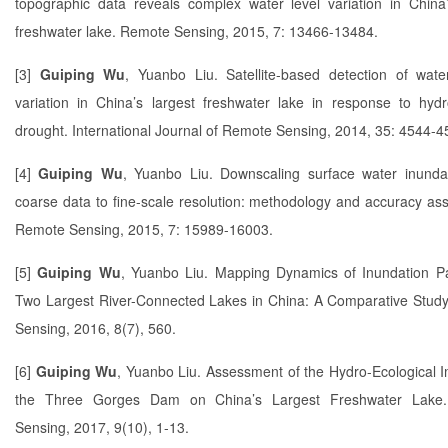
topographic data reveals complex water level variation in China’
freshwater lake. Remote Sensing, 2015, 7: 13466-13484.
[3]
Guiping Wu
, Yuanbo Liu. Satellite-based detection of wate
variation in China’s largest freshwater lake in response to hydro
drought. International Journal of Remote Sensing, 2014, 35: 4544-4
[4]
Guiping Wu
, Yuanbo Liu. Downscaling surface water inunda
coarse data to fine-scale resolution: methodology and accuracy as
Remote Sensing, 2015, 7: 15989-16003.
[5]
Guiping Wu
, Yuanbo Liu. Mapping Dynamics of Inundation Pa
Two Largest River-Connected Lakes in China: A Comparative Stud
Sensing, 2016, 8(7), 560.
[6]
Guiping Wu
, Yuanbo Liu. Assessment of the Hydro-Ecological I
the Three Gorges Dam on China’s Largest Freshwater Lake
Sensing, 2017, 9(10), 1-13.