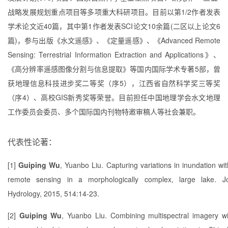
战略发展规划重点项目等多项重大科研项目。
目前以第
1/2
作者发表
学术论文近
40
篇，其中第
1
作者发表
SCI
论文
10
余篇
(
二区以上论文
6
篇
)
，参与出版《水文遥感》、《定量遥感》、《
Advanced Remote
Sensing: Terrestrial Information Extraction and Applications
》、
《高分辨率遥感图像分割与信息提取》等国内国际学术专著
5
部，曾
获
地理信息科技进步奖二等奖（序
5
），江西省自然科学奖三等奖
（序
4
）、高校
GIS
新秀奖等荣誉。目前担任中国地理学会水文地理
工作委员会委员、多个国际国内刊物特邀审稿人等社会兼职。
代表性论著：
[1]
Guiping Wu
, Yuanbo Liu. Capturing variations in inundation with
remote sensing in a morphologically complex, large lake. J
Hydrology, 2015, 514:14-23.
[2]
Guiping Wu
, Yuanbo Liu. Combining multispectral imagery wit