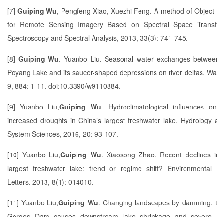
[7]
Guiping Wu
, Pengfeng Xiao, Xuezhi Feng. A method of Object 
for Remote Sensing Imagery Based on Spectral Space Transfo
Spectroscopy and Spectral Analysis, 2013, 33(3): 741-745.
[8]
Guiping Wu
, Yuanbo Liu. Seasonal water exchanges betwee
Poyang Lake and its saucer-shaped depressions on river deltas. Wat
9, 884: 1-11. doi:10.3390/w9110884.
[9] Yuanbo Liu,
Guiping Wu
. Hydroclimatological influences on
increased droughts in China’s largest freshwater lake. Hydrology 
System Sciences, 2016, 20: 93-107.
[10]
Yuanbo Liu,
Guiping Wu
. Xiaosong Zhao. Recent declines i
largest freshwater lake: trend or regime shift?
Environmental
Letters. 2013, 8(1): 014010.
[11]
Yuanbo Liu,
Guiping Wu
. Changing landscapes by damming: 
Gorges Dam causes downstream lake shrinkage and severe d