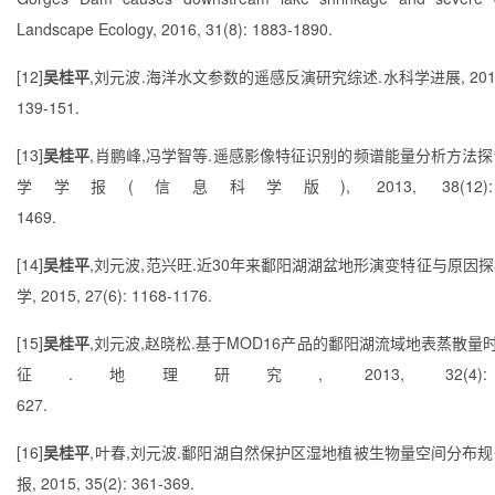
Landscape Ecology, 2016, 31(8): 1883-1890.
[12]
吴桂平
,
刘元波
.
海洋水文参数的遥感反演研究综述
.
水科学进展
, 20
139-151.
[13]
吴桂平
,
肖鹏峰
,
冯学智等
.
遥感影像特征识别的频谱能量分析方法探
学学报
(
信息科学版
), 2013, 38(12)
1469.
[14]
吴桂平
,
刘元波
,
范兴旺
.
近
30
年来鄱阳湖湖盆地形演变特征与原因探
学
, 2015, 27(6): 1168-1176.
[15]
吴桂平
,
刘元波
,
赵晓松
.
基于
MOD16
产品的鄱阳湖流域地表蒸散量
征
.
地理研究
, 2013, 32(4)
627.
[16]
吴桂平
,
叶春
,
刘元波
.
鄱阳湖自然保护区湿地植被生物量空间分布规
报
, 2015, 35(2): 361-369.