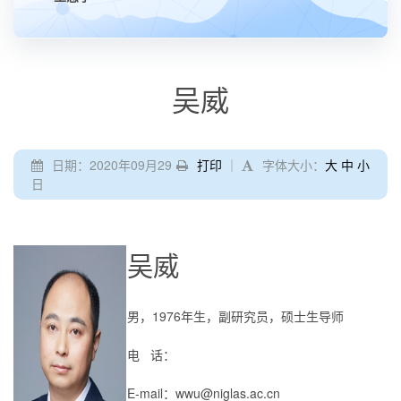
吴威
日期：2020年09月29
打印
｜
字体大小：
大
中
小
日
吴威
男，
1976
年生，副研究员，硕士生导师
电 话：
E-mail
：
wwu@niglas.ac.cn