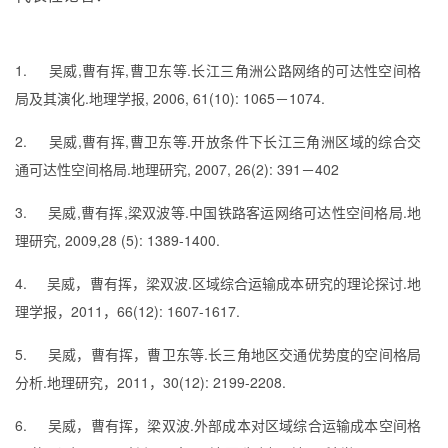
1.
吴威
,
曹有挥
,
曹卫东
等
.
长江三角洲公路网络的可达性空间格
局及其演化
.
地理学报
, 2006, 61(10): 1065
－
1074.
2.
吴威
,
曹有挥
,
曹卫东
等
.
开放条件下长江三角洲区域的综合交
通可达性空间格局
.
地理研究
, 2007, 26(2): 391
－
402
3.
吴威
,
曹有挥
,
梁双波等
.
中国铁路客运网络可达性空间格局
.
地
理研究
, 2009,28 (5): 1389-1400.
4.
吴威，曹有挥，梁双波
.
区域综合运输成本研究的理论探讨
.
地
理学报，
2011
，
66(12): 1607-1617.
5.
吴威，曹有挥，曹卫东等
.
长三角地区交通优势度的空间格局
分析
.
地理研究，
2011
，
30(12): 2199-2208.
6.
吴威，曹有挥，梁双波
.
外部成本对区域综合运输成本空间格