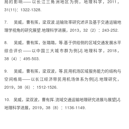
局的影响——以长江三角洲地区为例，地理科学，
2011
，
31(11)
：
1322-1328.
7.
吴威，曹有挥，梁双波
.
运输效率研究述评及基于交通运输地
理学视角的研究展望
.
地理科学进展，
2013
，
32
（
2
）：
243-252.
8.
吴威，曹有挥，张璐璐，等
.
基于供给侧的区域交通发展水平
综合评价——以中国三大城市群为例
[J].
地理科学，
2018
，
38
（
4
）：
495-503.
9.
吴威，曹有挥，梁双波，等
.
民用机场区域服务能力的结构与
空间格局
——
以长江经济带民用机场体系为例
[J].
地理研究，
2019
，
38
（
6
）：
1512-1526.
10.
吴威，梁双波，曹有挥
.
流域交通运输地理研究进展与展望
[J].
地理科学进展，
2019
，
38
（
8
）：
1136-1149.