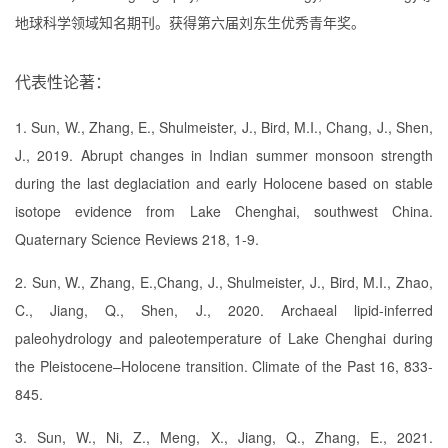
地球科学
领域知名期刊。
获得第六届刘东生优秀青年奖。
代表性论著：
1. Sun, W., Zhang, E., Shulmeister, J., Bird, M.I., Chang, J., Shen,
J., 2019. Abrupt changes in Indian summer monsoon strength
during the last deglaciation and early Holocene based on stable
isotope evidence from Lake Chenghai, southwest China.
Quaternary Science Reviews 218, 1-9.
2. Sun, W., Zhang, E.,
Chang
, J., Shulmeister, J., Bird, M.I., Zhao,
C., Jiang, Q., Shen, J., 2020. Archaeal lipid-inferred
paleohydrology and paleotemperature of
Lake Chenghai during
the Pleistocene–Holocene transition. Climate of the Past 16, 833-
845.
3. Sun, W., Ni, Z., Meng, X., Jiang, Q., Zhang, E., 2021.