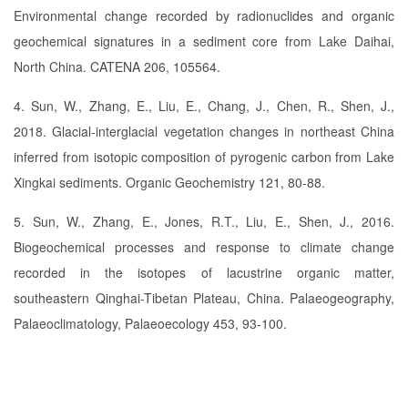
Environmental change recorded by radionuclides and organic
geochemical signatures in a sediment core from Lake Daihai,
North China. CATENA 206, 105564.
4. Sun, W., Zhang, E., Liu, E., Chang, J., Chen, R., Shen, J.,
2018. Glacial-interglacial vegetation changes in northeast China
inferred from isotopic composition of pyrogenic carbon from Lake
Xingkai sediments. Organic Geochemistry 121, 80-88.
5. Sun, W., Zhang, E., Jones, R.T., Liu, E., Shen, J., 2016.
Biogeochemical processes and response to climate change
recorded in the isotopes of lacustrine organic matter,
southeastern Qinghai-Tibetan Plateau, China. Palaeogeography,
Palaeoclimatology, Palaeoecology 453, 93-100.