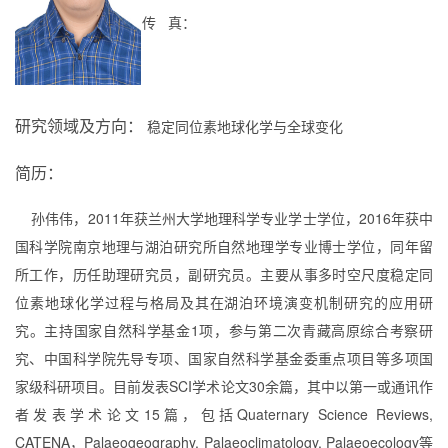
传 真：
研究领域及方向：
稳定同位素地球化学与全球变化
简历：
孙伟伟，2
011年获
兰州
大学
地理
科学专业学士学位，2016年获中
国科学院南京地理与湖泊研究所自然地理学专业博士学位，同年留
所工作，历任助理研究员，副研究员。主要从事
多时空尺度稳定同
位素地球化学过程与格局及其在湖泊环境演变机制研究的应用研
究
。
主持国家自然科学基金
1项，参与
第二次青藏高原综合考察研
究
、
中国科学院先导专项
、
国家自然科学基金委重点项目
等多项国
家级科研项目。
目前发表SCI学术论文3
0
余篇，其中以第一或通讯作
者发表学术论文1
5篇，包括
Quaternar
y Science Reviews,
CATENA
，Pa
laeogeography, Palaeoclimatology, Palaeoecology等