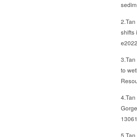
sedim
2.Tan 
shifts
e202
3.Tan 
to wet
Resou
4.Tan 
Gorges
13061
5.Tan 