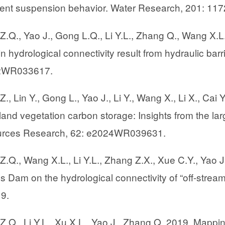
ent suspension behavior. Water Research, 201: 117
Z.Q., Yao J., Gong L.Q., Li Y.L., Zhang Q., Wang X.L.
 in hydrological connectivity result from hydraulic b
2WR033617.
Z., Lin Y., Gong L., Yao J., Li Y., Wang X., Li X., Cai 
land vegetation carbon storage: Insights from the lar
rces Research, 62: e2024WR039631.
Z.Q., Wang X.L., Li Y.L., Zhang Z.X., Xue C.Y., Yao 
 Dam on the hydrological connectivity of “off-stream
9.
Z.Q., Li Y.L., Xu X.L., Yao J., Zhang Q. 2019. Mappi