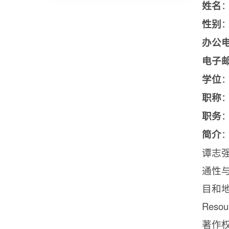
姓名
性别
办公
电子
学位
职称
职务
简介
谭志
通性
目和
Resou
著作