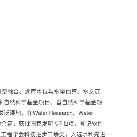
时空融合、湖库水位与水量估算、水文连
家自然科学基金项目、省自然科学基金项
洪泛湿地，在
Water Research
、
Water
0
余篇，获批国家发明专利
2
项，登记软件
坝工程学会科技进步二等奖，入选水利先进