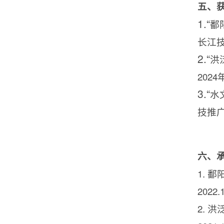
五、
1.“
鄱
长江
2.“
洪
2024
3.“
水
技推
六、
1.
鄱
2022.1
2.
洪