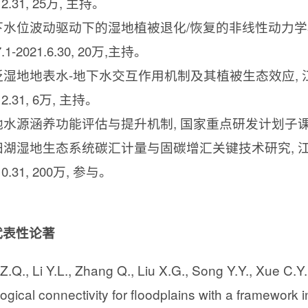
2.31, 25
万
,
主持。
下水位波动驱动下的湿地植被退化
/
恢复的非线性动力学
.1-2021.6.30, 20
万
,
主持。
泛湿地地表水
-
地下水交互作用机制及其植被生态效应
,
2.31, 6
万
,
主持。
地水源涵养功能评估与提升机制
,
国家重点研发计划子
阳湖湿地生态系统碳汇计量与固碳增汇关键技术研究
,
0.31, 200
万
,
参与。
代表性论著
Z.Q., Li Y.L., Zhang Q., Liu X.G., Song Y.Y., Xue C.Y
ogical connectivity for floodplains with a framework in