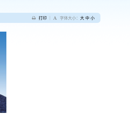
打印
｜
字体大小：
大
中
小