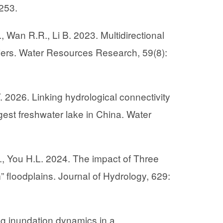
253.
, Wan R.R., Li B. 2023. Multidirectional
arriers. Water Resources Research, 59(8):
Y. 2026.
Linking hydrological connectivity
gest freshwater lake in China. Water
J., You H.L. 2024. The impact of Three
” floodplains. Journal of Hydrology, 629:
ng inundation dynamics in a