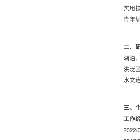
实用
青年
二、
湖泊
洪泛
水文
三、
工作
2022/0