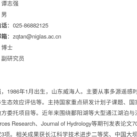
：谭志强
：男
电话
：
025-86882125
邮箱
：
zqtan@niglas.ac.cn
：博士
：副研究员
：
：
强，
1986
年
1
月出生，山东威海人。主要从事多源遥感
与生态效应评估等。主持国家重点研发计划子课题、国
地方委托项目等。近年来围绕鄱阳湖等大型通江湖泊与
rces Research
、
Journal of Hydrology
等期刊发表论文
7
权
3
项。相关成果获长江科学技术进步二等奖、中国大