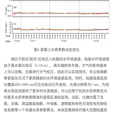
图
4
富春江水质参数动态变化
相比于航空
/
航天
/
近地无人机载的水环境遥感，陆基水环境遥感
由于离水面比较近（
5-10 m
），离水辐射信号强，大气的影响基本
上可以忽略，无需进行大气校正，因此可以实现阴天、多云和晴朗
等更复杂天况下更高精度的水环境遥感监测。同时，陆基遥感监测
仪覆盖
400-1000 nm
可见光和近红外波段，光谱分辨率为
1 nm
，为地
表水质监测提供了更多的光谱通道，可以应用于包括水色参数在内
的更多水质参数更精准的遥感反演和监测。当前，仪器内置了总
氮、总磷、高锰酸盐指数、叶绿素、透明度和有色可溶性有机物吸
收系数等
11
个关键水质参数算法，未来还需继续开展大范围陆基高