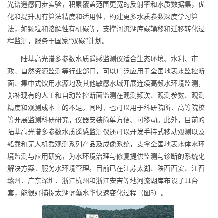
光谱遥感同步实验，积累覆盖范围更宽的反射率和水质数据集，优
化和提升现有算法精度和适用性，构建更多水质参数深度学习算
法，如颗粒和溶解性有机碳等，支撑河流湖库碳输移和迁移转化过
程监测，服务于国家“双碳”计划。
陆基高光谱多参数水质遥感监测仪适合生态环境、水利、市
政、自然资源监测等行业部门，可以广泛应用于全国地表水监控断
面、集中式饮用水源地及其他敏感水域开展连续高频水环境监测，
弥补现有的人工和自动监控断面监测在观测频次、观测参数、观测
精度和观测成本上的不足。同时，也可以用于科研院所、高等院校
等开展监测科研研究，仪器安装简单方便、可移动。此外，目前的
陆基高光谱多参数水质遥感监测仪还可以开发手持式移动观测以及
船载和无人机载观测系列产品及成像系统，支撑全国地表水体水环
境监测与应用研究，为水环境治理与修复提供监测与诊断的系统化
解决方案，服务水环境管理。目前已在江苏太湖、陕西西安、江西
赣州、广东深圳、浙江杭州和浙江安吉等地河流湖库布设了
11
台
套，能很好捕捉太湖蓝藻水华快速变化过程（图
5
）。