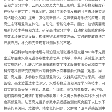
空和光谱分辨率、云雨天况以及大气校正影响，监测参数和精度存
在很多不确定性；与此同时，
2015
年国务院发布的《生态环境监测
网络建设方案》提出：强化高新技术、先进装备与系统的应用，提
高生态环境监测立体化、自动化、智能化水平。因此，迫切需要发
展新的技术手段和方法，研制高时空分辨率、自动化和智能化的多
参数水环境监测设备，构建关键水质参数准确、实时的提取算法并
开展应用，补充和完善现有监测体系的不足。
中国科学院南京地理与湖泊研究所张运林研究组
2018
年率先提
出近地面离水高光谱多参数水质陆基（地基、岸基）遥感监测理念
和实施路径，后联合杭州海康威视数字技术股份有限公司和南京中
科深瞳科技研究院有限公司首创近水面非接触式陆基（地基、岸
基）高光谱、多参数水质遥感监测仪，仪器集成高光谱采集、视频
监控、毫米波雷达水位测定、水质参数反演和深度学习等技术，可
以实现复杂天况下总氮、总磷、叶绿素、高锰酸盐指数、悬浮物、
透明度和有色可溶性有机物吸收等
11
个关键水质参数实时秒
-
分钟尺
度高频监测。陆基高光谱多参数水质遥感监测仪既克服了以往水下
探头的易污染、难维护、精度低的问题，又解决了卫星遥感监测中