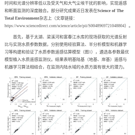
时间和光谱分辨率低以及受天气和大气尘埃干扰的影响，实现遥感
和断面监测的深度融合。部分研究成果近日发表在
Science of The
Total Environment
杂志上（文章链接：
https://www.sciencedirect.com/science/article/pii/S0048969721048804
）。
首先，基于太湖、梁溪河和富春江水库的现场获取的光谱反射
比与实测水质参数数据，分别使用经验算法、半分析模型和机器学
习等构建和验证了水质参数遥感估算模型（图
1
），遴选各参数最优
模型植入水质遥感监测仪。结果表明基陆基（地基、岸基）遥感与
机器学习算法相结合，在监测内陆水域的水质方面有很大的潜力。