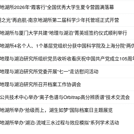
地湖所2026年“霞客行”全国优秀大学生夏令营圆满落幕
湖之光”再启航-南京地湖所第二届科学少年托管班正式开营
地湖所与厦门大学共建“地理与湖泊”菁英班签约仪式顺利举行
地湖所4名个人、1个基层党组织分获中国科学院及上海分院“两优
地理与湖泊研究所组织党员收听收看庆祝中国共产党成立105周
地理与湖泊研究所党委开展“七一”走访慰问活动
地理与湖泊研究所召开档案工作协调会
公共技术中心举办“离子色谱与Orbitrap高分辨质谱”技术交流会
地湖所举办“拾级而上，湖生如梦”国际档案日主题展览
地湖所举办“湖泊-流域三水过程与效应模拟”系列学术活动