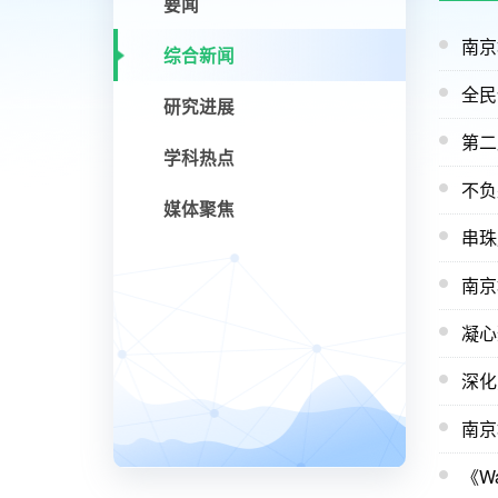
要闻
南京
综合新闻
全民
研究进展
第二
学科热点
不负
媒体聚焦
串珠
南京
凝心
深化
南京
《Wa