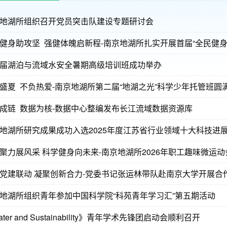
地湖所组织召开党员突击队建设专题研讨会
健身助攻坚 强健体魄启新程-南京地湖所扎实开展首届“全民健身
届湖泊与流域水安全暑期高级培训班成功举办
盛夏 不负热爱-南京地湖所第二届“地湖之光”科学少年托管班圆
成链 数据为核-数据中心整编发布长江流域数据资源库
地湖所研究成果成功入选2025年度江苏省行业领域十大科技进
聚力展风采 科学健身向未来-南京地湖所2026年职工趣味微运
党建联动 凝聚创新合力-党委书记张运林带队赴南京大学开展合
地湖所组织青年参加中国科学院“科苑青年学习汇”第五期活动
ter and Sustainability》青年学术先锋团启动会顺利召开