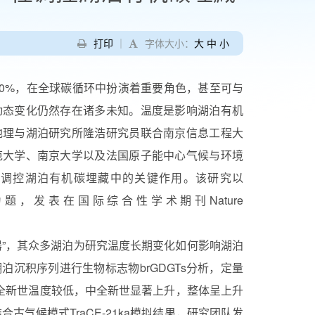
打印
｜
字体大小：
大
中
小
0%，在全球碳循环中扮演着重要角色，甚至可与
动态变化仍然存在诸多未知。温度是影响湖泊有机
地理与湖泊研究所隆浩研究员联合南京信息工程大
范大学、南京大学以及法国原子能中心气候与环境
在调控湖泊有机碳埋藏中的关键作用。该研究以
burial in lake为题，发表在国际综合性学术期刊Nature
”，其众多湖泊为研究温度长期变化如何影响湖泊
沉积序列进行生物标志物brGDGTs分析，定量
中全新世温度较低，中全新世显著上升，整体呈上升
合古气候模式TraCE-21ka模拟结果，研究团队发