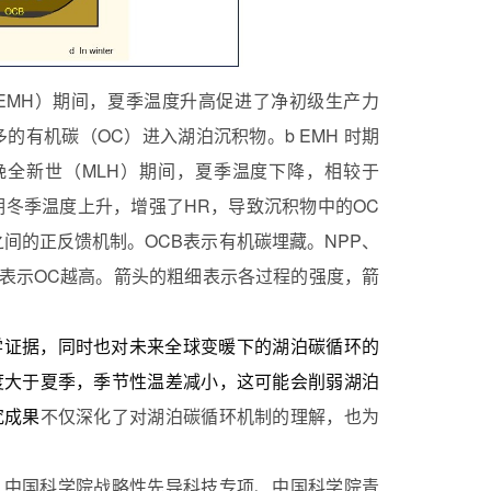
EMH
）期间，夏季温度升高促进了净初级生产力
多的有机碳（
OC
）进入湖泊沉积物。
b EMH
时期
晚全新世（
MLH
）期间，夏季温度下降，相较于
期冬季温度上升，增强了
HR
，导致沉积物中的
OC
之间的正反馈机制。
OCB
表示有机碳埋藏。
NPP
、
表示
OC
越高。箭头的粗细表示各过程的强度，箭
学证据，同时也对未来全球变暖下的湖泊碳循环的
度大于夏季，季节性温差减小，这可能会削弱湖泊
究成果
不仅深化了对湖泊碳循环机制的理解，也为
中国科学院战略性先导科技专项、中国科学院青