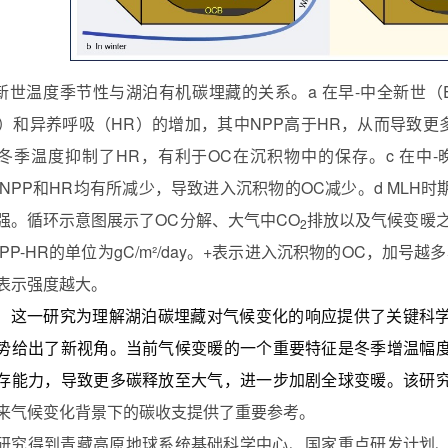
新世温度季节性与湖泊有机碳埋藏的关系。
a
在早
-
中全新世（
）和异养呼吸（
HR
）的增加，其中
NPP
高于
HR
，从而导致更
冬季温度抑制了
HR
，有利于
OC
在沉积物中的保存。
c
在中
-
NPP
和
HR
均有所减少，导致进入沉积物的
OC
减少。
d MLH
时
强。循环示意图展示了
OC
分解、大气中
CO
排放以及气候变暖
2
PP-HR
的单位为
gC/m
²
/day
。
+
表示进入沉积物的
OC
，加号越多
表示强度越大。
这一研究为理解湖泊碳埋藏对气候变化的响应提供了关键科
势给出了新视角。当前气候变暖的一个重要特征是冬季增温幅
存能力，导致更多碳释放至大气，进一步加剧全球变暖。该研
来气候变化背景下的碳收支提供了重要参考。
得到青藏高原地球系统基础科学中心、国家重点研发计划、