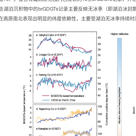
些湖泊沉积物中的brGDGTs记录主要反映无冰季（即湖泊冰封
在高原南北表现出明显的纬度依赖性，主要受湖泊无冰季持续时间的