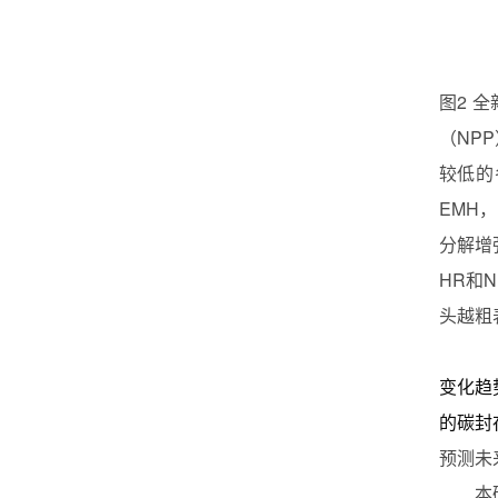
图
2
全
（
NPP
较低的
EMH
，
分解增
HR
和
N
头越粗
变化趋
的碳封
预测未
本研究