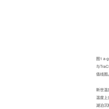
图
1 a-g
与
TraC
值线图
新世温
温度上
湖泊沉