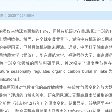
日期：2025年02月08日
仅占地球表面积的1.8%，但其有机碳封存量却超过全球的1
土壤相媲美。然而，在全球变暖背景下，湖泊中有机碳的长期
的关键因素，但其具体机制尚未厘清。近期，中国科学院南京
国地质大学（武汉）、华东师范大学、福建师范大学、南京师
等全球变化领域的国际科研团队，首次揭示了温度季节性
rature seasonality regulates organic carbon 
nications上。
高原因其对气候变化的高度敏感性，被誉为“气候变化的放大器
提供了理想的自然实验室。研究团队通过青藏高原南部采集的湖泊
全新世（过去约1.2万年）的温度变化。结果显示，该地区早-
图1e）。整合青藏高原范围内已发表的13条brGDGTs记录，并结