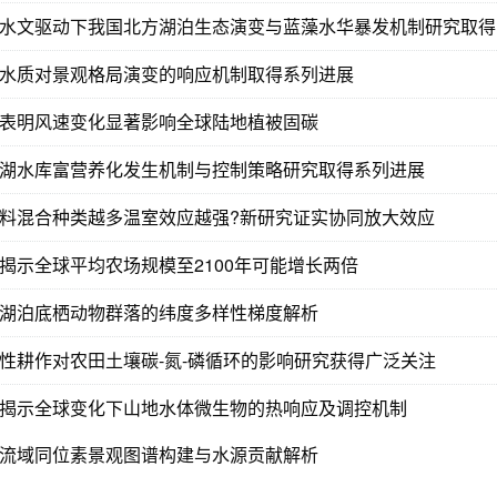
水文驱动下我国北方湖泊生态演变与蓝藻水华暴发机制研究取得
水质对景观格局演变的响应机制取得系列进展
表明风速变化显著影响全球陆地植被固碳
湖水库富营养化发生机制与控制策略研究取得系列进展
料混合种类越多温室效应越强?新研究证实协同放大效应
揭示全球平均农场规模至2100年可能增长两倍
湖泊底栖动物群落的纬度多样性梯度解析
性耕作对农田土壤碳-氮-磷循环的影响研究获得广泛关注
揭示全球变化下山地水体微生物的热响应及调控机制
流域同位素景观图谱构建与水源贡献解析