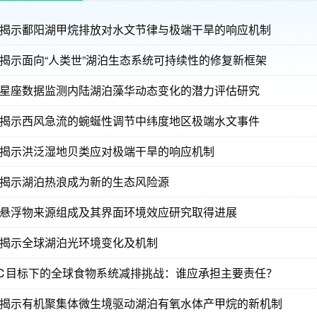
揭示鄱阳湖甲烷排放对水文节律与极端干旱的响应机制
揭示面向“人类世”湖泊生态系统可持续性的修复新框架
星座数据监测内陆湖泊藻华动态变化的潜力评估研究
揭示西风急流的蜿蜒性调节中纬度地区极端水文事件
揭示洪泛湿地贝类应对极端干旱的响应机制
揭示湖泊热浪成为新的生态风险源
悬浮物来源组成及其界面环境效应研究取得进展
揭示全球湖泊光环境变化及机制
5℃目标下的全球食物系统减排挑战：谁应承担主要责任？
揭示有机聚集体微生境驱动湖泊有氧水体产甲烷的新机制