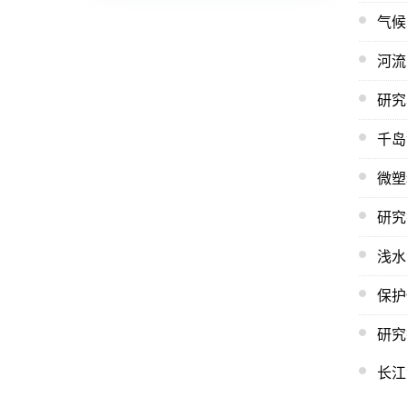
气候
河流
研究
千岛
微塑
研究
浅水
保护
研究
长江