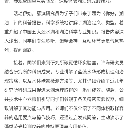
告、参观全国重点实验室，深度体验湖泊研究的魅力。
活动伊始，薛滨研究员为学子们带来了题为《你好，湖
泊！》的科普报告，科学系统地讲解了湖泊定义、类型，着
重介绍了中国五大淡水湖和湖泊科学专业知识。报告内容深
入浅出，同学们
专注聆听
、聚精会神，互动环节
更是气氛热
烈，提问踊跃
。
接着，同学们来到研究所碳氮循环实验室，许海研究员
结合研究所的科研成果，
专业讲解了蓝藻水华形成机理和治
理策略，以及水体碳氮检测方法等，尤其详细介绍了近几年
研究所科研成果促进太湖治理取得的一系列成效。
随后，
公
共技术中心老师们
引导同学们参观了
各类精密实验仪器，
细
致讲解
了其功能与应用。
老师们不仅
介绍了不同体积取样容
器的
选用要点与操作技巧
，
还通过启发式问答
，
生动演示
了
藻类荧光检测仪器的
独特原理与应用价值
。