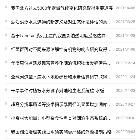
我国北方过去5000年定量气候变化研究取得重要进展
2021/04/06
湖泊洪泛水文连通的新定义及对生态环境评估的意义和框架
2021/03/25
基于Landsat系列卫星的我国湖泊透明度遥感估算模型研究
2021/01/28
细菌群落对不同来源溶解性有机物的响应研究取得进展
2021/01/08
年度原位监测发现富营养化湖泊沉积物爆发镉污染事件
2020/12/14
全球河道型水库水下地形建模和水量估算研究取得进展
2020/11/24
干旱事件时植被水分调节对陆地生态系统碳-水循环的影响研究取得进展
2020/11/23
超高分辨率质谱等技术揭示暴雨径流显著增加湖库溶解性有机物和溶解性有机碳输入
2020/10/27
小身材大能量：小型杂食性鱼类对湖泊生态系统的影响取得进展
2020/09/30
我国湖泊治理实践证明须实施更严格的外源控制策略
2020/09/03