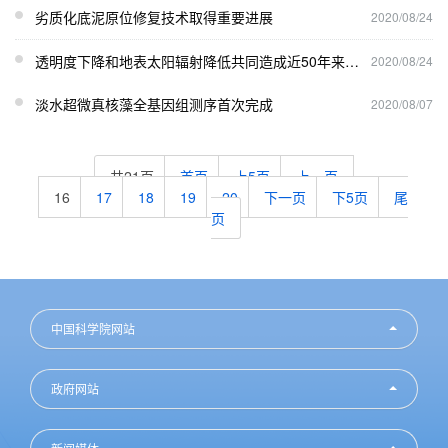
劣质化底泥原位修复技术取得重要进展
2020/08/24
透明度下降和地表太阳辐射降低共同造成近50年来湖泊水下变暗
2020/08/24
淡水超微真核藻全基因组测序首次完成
2020/08/07
共21页
首页
上5页
上一页
16
17
18
19
20
下一页
下5页
尾
页
中国科学院网站
政府网站