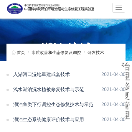
切
换
导
航
湖泊 流域

首页
水质改善和生态修复及调控
研发技术
治
理
入湖河口湿地重建成套技术
2021-04-30
修
浅水湖泊沉水植被修复技术与示范
2021-04-30
复
管
湖泊鱼类下行调控生态修复技术与示范
2021-04-30
理
湖泊生态系统健康评价技术与应用
2021-04-30